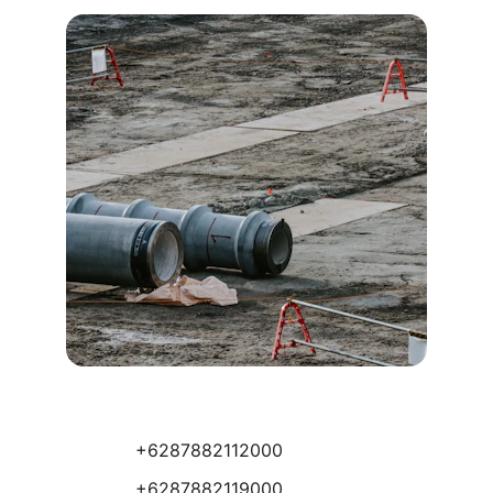
+6287882112000
+6287882119000